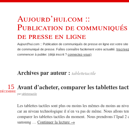
Aujourd’hui.com ::
Publication de communiqués
de presse en ligne
Aujourd’hui.com :: Publication de communiqués de presse en ligne est votre site 
de communiqué de presse. Faîtes connaître facilement votre actualité.
Inscrive
commencer à publier. (déjà inscrit ?
connectez-vous)
Archives par auteur :
tablettetactile
Avant d'acheter, comparer les tablettes tacti
15
DÉCEMBRE
par
tablettetactile
Les tablettes tactiles sont plus ou moins les mêmes du moins au nive
car au niveau technologique il n’en va pas de même. Nous allons ten
comparer les tablettes tactiles du moment. Nous prendrons l’Ipad 2 
samsung …
Continuer la lecture
→