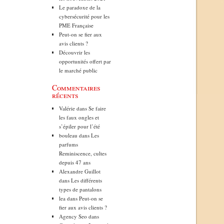
Le paradoxe de la
cybersécurité pour les
PME Française
Peut-on se fier aux
avis clients ?
Découvrir les
opportunités offert par
le marché public
Commentaires
récents
Valérie
dans
Se faire
les faux ongles et
s’épiler pour l’été
bouleau
dans
Les
parfums
Reminiscence, cultes
depuis 47 ans
Alexandre Guillot
dans
Les différents
types de pantalons
lea
dans
Peut-on se
fier aux avis clients ?
Agency Seo
dans