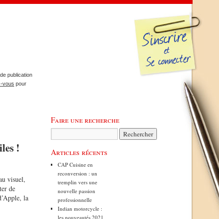
de publication
z-vous
pour
Faire une recherche
les !
Articles récents
CAP Cuisine en
reconversion : un
au visuel,
tremplin vers une
ter de
nouvelle passion
d’Apple, la
professionnelle
Indian motorcycle :
les nouveautés 2021