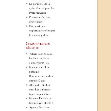
Le paradoxe de la
cybersécurité pour les
PME Française
Peut-on se fier aux
avis clients ?
Découvrir les
opportunités offert par
le marché public
Commentaires
récents
Valérie
dans
Se faire
les faux ongles et
s’épiler pour l’été
bouleau
dans
Les
parfums
Reminiscence, cultes
depuis 47 ans
Alexandre Guillot
dans
Les différents
types de pantalons
lea
dans
Peut-on se
fier aux avis clients ?
Agency Seo
dans