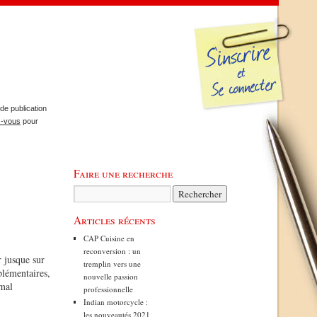
de publication
z-vous
pour
Faire une recherche
Articles récents
CAP Cuisine en
reconversion : un
 jusque sur
tremplin vers une
plémentaires,
nouvelle passion
 mal
professionnelle
Indian motorcycle :
les nouveautés 2021