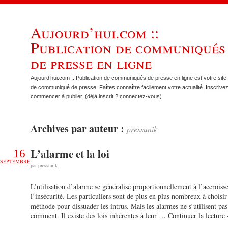
Aujourd’hui.com ::
Publication de communiqués
de presse en ligne
Aujourd’hui.com :: Publication de communiqués de presse en ligne est votre site 
de communiqué de presse. Faîtes connaître facilement votre actualité.
Inscrive
commencer à publier. (déjà inscrit ?
connectez-vous)
Archives par auteur :
pressunik
L’alarme et la loi
16
SEPTEMBRE
par
pressunik
L’utilisation d’alarme se généralise proportionnellement à l’accrois
l’insécurité. Les particuliers sont de plus en plus nombreux à choisir
méthode pour dissuader les intrus. Mais les alarmes ne s’utilisent pa
comment. Il existe des lois inhérentes à leur …
Continuer la lecture