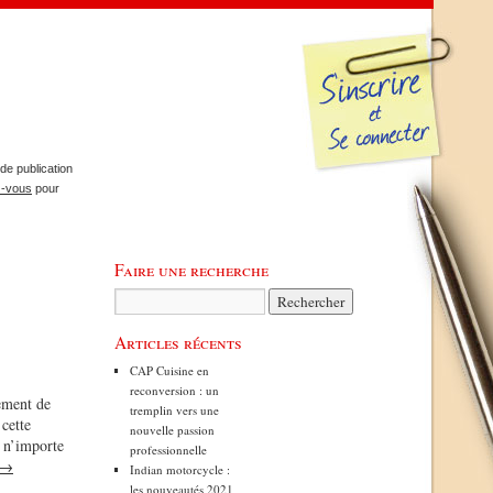
de publication
z-vous
pour
Faire une recherche
Articles récents
CAP Cuisine en
reconversion : un
sement de
tremplin vers une
 cette
nouvelle passion
s n’importe
professionnelle
→
Indian motorcycle :
les nouveautés 2021