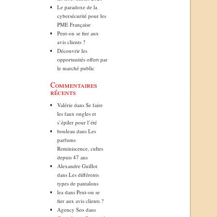
Le paradoxe de la
cybersécurité pour les
PME Française
Peut-on se fier aux
avis clients ?
Découvrir les
opportunités offert par
le marché public
Commentaires
récents
Valérie
dans
Se faire
les faux ongles et
s’épiler pour l’été
bouleau
dans
Les
parfums
Reminiscence, cultes
depuis 47 ans
Alexandre Guillot
dans
Les différents
types de pantalons
lea
dans
Peut-on se
fier aux avis clients ?
Agency Seo
dans