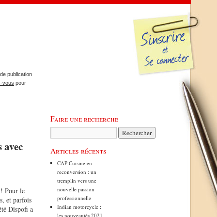
de publication
z-vous
pour
Faire une recherche
s avec
Articles récents
CAP Cuisine en
reconversion : un
tremplin vers une
nouvelle passion
 ! Pour le
professionnelle
s, et parfois
Indian motorcycle :
été Dispofi a
les nouveautés 2021