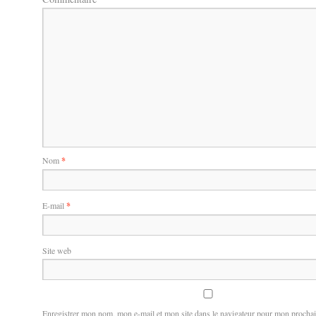
Nom
*
E-mail
*
Site web
Enregistrer mon nom, mon e-mail et mon site dans le navigateur pour mon procha