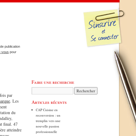
de publication
z-vous
pour
Faire une recherche
fois par
arque
. Les
Articles récents
ment
CAP Cuisine en
ntation du
reconversion : un
ndalley,
tremplin vers une
t final. 47
nouvelle passion
ère atteindre
professionnelle
spaces