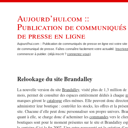
Aujourd’hui.com ::
Publication de communiqués
de presse en ligne
Aujourd’hui.com :: Publication de communiqués de presse en ligne est votre site 
de communiqué de presse. Faîtes connaître facilement votre actualité.
Inscrive
commencer à publier. (déjà inscrit ?
connectez-vous)
Relookage du site Brandalley
La nouvelle version du site
Brandalley
, visité plus de 1,3 million de 
mois, permet de consulter des espaces entièrement dédiés à chaque
m
marques gèrent le
catalogue
elles-mêmes. Elle peuvent donc directe
administrer leur boutique : contrôler les stocks, les offres et la prése
site. Chacune d’elle peut donc personnaliser son propre univers. Bra
quant à elle, se charge donc d’acheminer les
commandes
vers le clien
boutiques sont pour le moment présentes sur le site et Brandalley esp
la centaine d’ici la fin 2007. Une autre nouveauté est la création d’
e