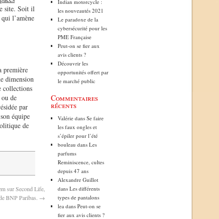
Indian motorcycle :
 site. Soit il
les nouveautés 2021
e qui l’amène
Le paradoxe de la
cybersécurité pour les
PME Française
Peut-on se fier aux
avis clients ?
Découvrir les
a première
opportunités offert par
 de dimension
le marché public
 collections
 ou de
Commentaires
récents
ésidée par
 son équipe
Valérie
dans
Se faire
olitique de
les faux ongles et
s’épiler pour l’été
bouleau
dans
Les
parfums
Reminiscence, cultes
depuis 47 ans
Alexandre Guillot
em sur Second Life,
dans
Les différents
» de BNP Paribas.
→
types de pantalons
lea
dans
Peut-on se
fier aux avis clients ?