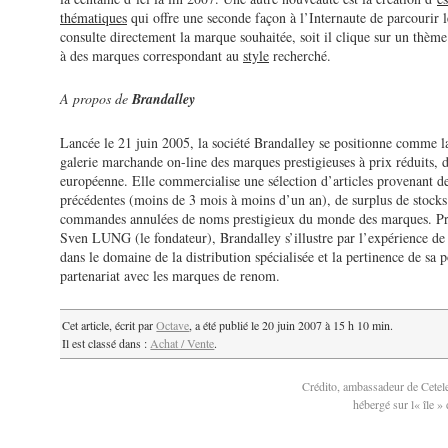
thématiques
qui offre une seconde façon à l’Internaute de parcourir le
consulte directement la marque souhaitée, soit il clique sur un thèm
à des marques correspondant au
style
recherché.
A propos de
Brandalley
Lancée le 21 juin 2005, la société Brandalley se positionne comme l
galerie marchande on-line des marques prestigieuses à prix réduits,
européenne. Elle commercialise une sélection d’articles provenant de
précédentes (moins de 3 mois à moins d’un an), de surplus de stocks
commandes annulées de noms prestigieux du monde des marques. Pr
Sven LUNG (le fondateur), Brandalley s’illustre par l’expérience de
dans le domaine de la distribution spécialisée et la pertinence de sa p
partenariat avec les marques de renom.
Cet article, écrit par
Octave
, a été publié le 20 juin 2007 à 15 h 10 min.
Il est classé dans :
Achat / Vente
.
Crédito, ambassadeur de Cetel
hébergé sur l« île 