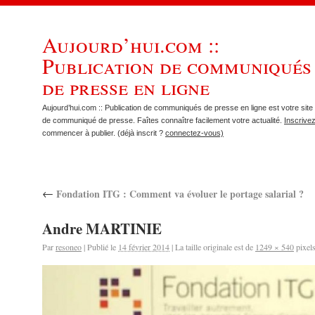
Aujourd’hui.com ::
Publication de communiqués
de presse en ligne
Aujourd’hui.com :: Publication de communiqués de presse en ligne est votre site 
de communiqué de presse. Faîtes connaître facilement votre actualité.
Inscrive
commencer à publier. (déjà inscrit ?
connectez-vous)
←
Fondation ITG : Comment va évoluer le portage salarial ?
Andre MARTINIE
Par
resoneo
|
Publié le
14 février 2014
|
La taille originale est de
1249 × 540
pixel