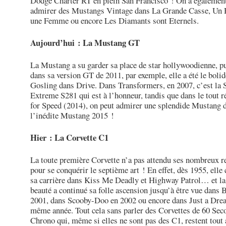
Dodge Charter RT en plein San Francisco ! On a égalemen
admirer des Mustangs Vintage dans La Grande Casse, Un
une Femme ou encore Les Diamants sont Eternels.
Aujourd’hui : La Mustang GT
La Mustang a su garder sa place de star hollywoodienne, p
dans sa version GT de 2011, par exemple, elle a été le boli
Gosling dans Drive. Dans Transformers, en 2007, c’est la 
Extreme S281 qui est à l’honneur, tandis que dans le tout 
for Speed (2014), on peut admirer une splendide Mustang 
l’inédite Mustang 2015 !
Hier : La Corvette C1
La toute première Corvette n’a pas attendu ses nombreux r
pour se conquérir le septième art ! En effet, dès 1955, el
sa carrière dans Kiss Me Deadly et Highway Patrol… et la 
beauté a continué sa folle ascension jusqu’à être vue dans 
2001, dans Scooby-Doo en 2002 ou encore dans Just a Drea
même année. Tout cela sans parler des Corvettes de 60 Sec
Chrono qui, même si elles ne sont pas des C1, restent tout 