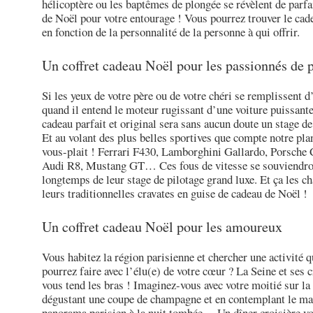
hélicoptère ou les baptêmes de plongée se révèlent de parfa
de Noël pour votre entourage ! Vous pourrez trouver le cad
en fonction de la personnalité de la personne à qui offrir.
Un coffret cadeau Noël pour les passionnés de p
Si les yeux de votre père ou de votre chéri se remplissent d
quand il entend le moteur rugissant d’une voiture puissante,
cadeau parfait et original sera sans aucun doute un stage de
Et au volant des plus belles sportives que compte notre plan
vous-plait ! Ferrari F430, Lamborghini Gallardo, Porsche
Audi R8, Mustang GT… Ces fous de vitesse se souviendro
longtemps de leur stage de pilotage grand luxe. Et ça les c
leurs traditionnelles cravates en guise de cadeau de Noël !
Un coffret cadeau Noël pour les amoureux
Vous habitez la région parisienne et chercher une activité 
pourrez faire avec l’élu(e) de votre cœur ? La Seine et ses c
vous tend les bras ! Imaginez-vous avec votre moitié sur la
dégustant une coupe de champagne et en contemplant le ma
panorama parisien à la nuit tombée… Un dîner croisière v