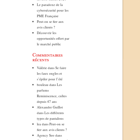
Le paradoxe de la
cybersécurité pour les
PME Française
Peut-on se fier aux
avis clients ?
Découvrir les
opportunités offert par
le marché public
Commentaires
récents
Valérie
dans
Se faire
les faux ongles et
s’épiler pour l’été
bouleau
dans
Les
parfums
Reminiscence, cultes
depuis 47 ans
Alexandre Guillot
dans
Les différents
types de pantalons
lea
dans
Peut-on se
fier aux avis clients ?
Agency Seo
dans