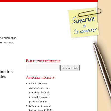
de publication
z-vous
pour
Faire une recherche
nous faire
aire.
Articles récents
CAP Cuisine en
reconversion : un
tremplin vers une
nouvelle passion
professionnelle
Indian motorcycle :
les nouveautés 2021