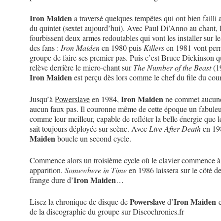
Iron Maiden
a traversé quelques tempêtes qui ont bien failli 
du quintet (sextet aujourd’hui). Avec Paul Di’Anno au chant, l
fourbissent deux armes redoutables qui vont les installer sur le
des fans :
Iron Maiden
en 1980 puis
Killers
en 1981 vont perm
groupe de faire ses premier pas. Puis c’est Bruce Dickinson q
relève derrière le micro-chant sur
The Number of the Beast
(1
Iron Maiden
est perçu dès lors comme le chef du file du cour
Iron Maiden
Jusqu’à
Powerslave
en 1984,
ne commet aucune
aucun faux pas. Il couronne même de cette époque un fabuleux
comme leur meilleur, capable de refléter la belle énergie que 
sait toujours déployée sur scène. Avec
Live After Death
en 19
Maiden
boucle un second cycle.
Commence alors un troisième cycle où le clavier commence à 
apparition.
Somewhere in Time
en 1986 laissera sur le côté de
Iron Maiden
frange dure d’
…
Powerslave
Iron Maiden
Lisez la chronique de disque de
d’
e
de la discographie du groupe sur Discochronics.fr