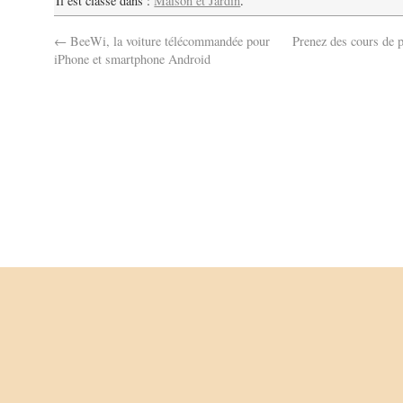
Il est classé dans :
Maison et Jardin
.
←
BeeWi, la voiture télécommandée pour
Prenez des cours de 
iPhone et smartphone Android