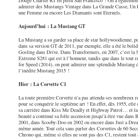
Dodge Charter RT en plein San Francisco ! On a égalemen
admirer des Mustangs Vintage dans La Grande Casse, Un
une Femme ou encore Les Diamants sont Eternels.
Aujourd’hui : La Mustang GT
La Mustang a su garder sa place de star hollywoodienne, p
dans sa version GT de 2011, par exemple, elle a été le boli
Gosling dans Drive. Dans Transformers, en 2007, c’est la 
Extreme S281 qui est à l’honneur, tandis que dans le tout 
for Speed (2014), on peut admirer une splendide Mustang 
l’inédite Mustang 2015 !
Hier : La Corvette C1
La toute première Corvette n’a pas attendu ses nombreux r
pour se conquérir le septième art ! En effet, dès 1955, el
sa carrière dans Kiss Me Deadly et Highway Patrol… et la 
beauté a continué sa folle ascension jusqu’à être vue dans 
2001, dans Scooby-Doo en 2002 ou encore dans Just a Drea
même année. Tout cela sans parler des Corvettes de 60 Sec
Chrono qui, même si elles ne sont pas des C1, restent tout 