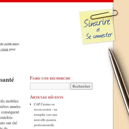
de publication
z-vous
pour
Faire une recherche
 santé
Articles récents
eils mobiles
CAP Cuisine en
nières années
reconversion : un
 conséquent
tremplin vers une
outefois
nouvelle passion
nts ont été
professionnelle
ts de