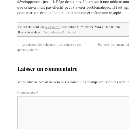
développement jusqu’à l’âge de six ans. L’exposer à une tablette nu
que celui-ci n’est pas effectif peut s’avérer problématique. Il faut ag
pour corriger éventuellement un strabisme et même une myopie.
Cet article, écrit par
Alexandre
, a été publié le 25 février 2014 à 16 h 07 min.
Il est classé dans :
Technologies & Internet
.
←
La cotation des véhicules… ne concerne pas
Fermeté : comment util
que les voitures !
Laisser un commentaire
Votre adresse e-mail ne sera pas publiée.
Les champs obligatoires sont 
Commentaire
*