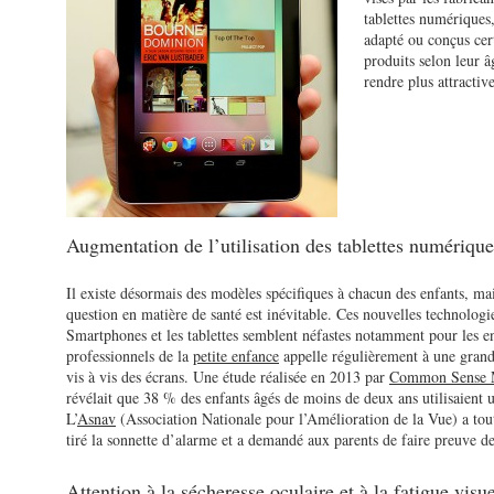
tablettes numériques,
adapté ou conçus cer
produits selon leur â
rendre plus attractive
Augmentation de l’utilisation des tablettes numérique
Il existe désormais des modèles spécifiques à chacun des enfants, ma
question en matière de santé est inévitable. Ces nouvelles technolog
Smartphones et les tablettes semblent néfastes notamment pour les e
professionnels de la
petite enfance
appelle régulièrement à une grand
vis à vis des écrans. Une étude réalisée en 2013 par
Common Sense 
révélait que 38 % des enfants âgés de moins de deux ans utilisaient u
L’
Asnav
(Association Nationale pour l’Amélioration de la Vue) a to
tiré la sonnette d’alarme et a demandé aux parents de faire preuve de
Attention à la sécheresse oculaire et à la fatigue visue