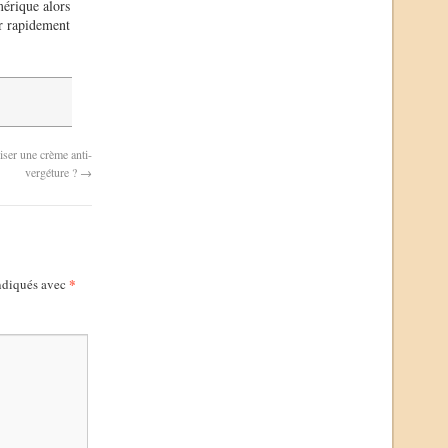
mérique alors
ir rapidement
iser une crème anti-
vergéture ?
→
*
indiqués avec