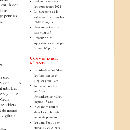
Indian motorcycle :
 car ils ont
les nouveautés 2021
tains
Le paradoxe de la
ge pour les
cybersécurité pour les
s.
PME Française
Peut-on se fier aux
avis clients ?
Découvrir les
opportunités offert par
le marché public
Commentaires
récents
s
Valérie
dans
Se faire
les faux ongles et
is une
s’épiler pour l’été
ies comme les
bouleau
dans
Les
nfants. Les
parfums
e vigilance
Reminiscence, cultes
Media
depuis 47 ans
ne tablette.
Alexandre Guillot
ut de même
dans
Les différents
 vigilance.
types de pantalons
lea
dans
Peut-on se
fier aux avis clients ?
lle