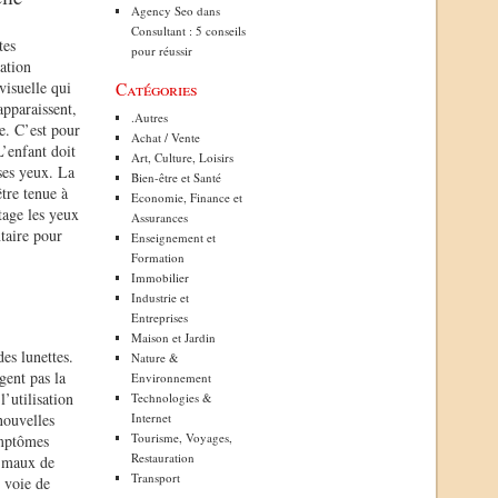
Agency Seo
dans
Consultant : 5 conseils
tes
pour réussir
sation
visuelle qui
Catégories
apparaissent,
.Autres
ve. C’est pour
Achat / Vente
L’enfant doit
Art, Culture, Loisirs
 ses yeux. La
Bien-être et Santé
être tenue à
Economie, Finance et
tage les yeux
Assurances
ntaire pour
Enseignement et
Formation
Immobilier
Industrie et
Entreprises
Maison et Jardin
des lunettes.
Nature &
gent pas la
Environnement
’utilisation
Technologies &
nouvelles
Internet
Tourisme, Voyages,
ymptômes
Restauration
e maux de
Transport
n voie de